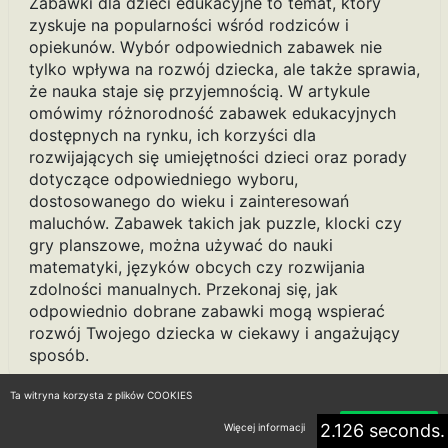
Zabawki dla dzieci edukacyjne to temat, który
zyskuje na popularności wśród rodziców i
opiekunów. Wybór odpowiednich zabawek nie
tylko wpływa na rozwój dziecka, ale także sprawia,
że nauka staje się przyjemnością. W artykule
omówimy różnorodność zabawek edukacyjnych
dostępnych na rynku, ich korzyści dla
rozwijających się umiejętności dzieci oraz porady
dotyczące odpowiedniego wyboru,
dostosowanego do wieku i zainteresowań
maluchów. Zabawek takich jak puzzle, klocki czy
gry planszowe, można używać do nauki
matematyki, języków obcych czy rozwijania
zdolności manualnych. Przekonaj się, jak
odpowiednio dobrane zabawki mogą wspierać
rozwój Twojego dziecka w ciekawy i angażujący
sposób.
Ta witryna korzysta z plików COOKIES
2.126 seconds.
Więcej informacji
Akceptuję