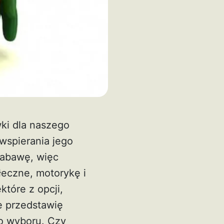
ki dla naszego
spierania jego
zabawę, więc
łeczne, motorykę i
które z opcji,
e przedstawię
o wyboru. Czy