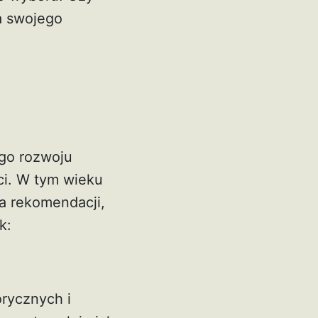
a swojego
?
go rozwoju
ci. W tym wieku
ka rekomendacji,
k:
orycznych i