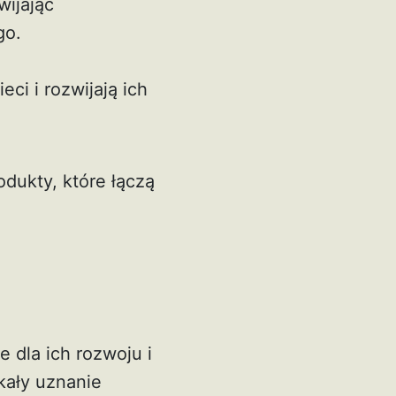
wijając
go.
ci i rozwijają ich
dukty, które łączą
 dla ich rozwoju i
kały uznanie