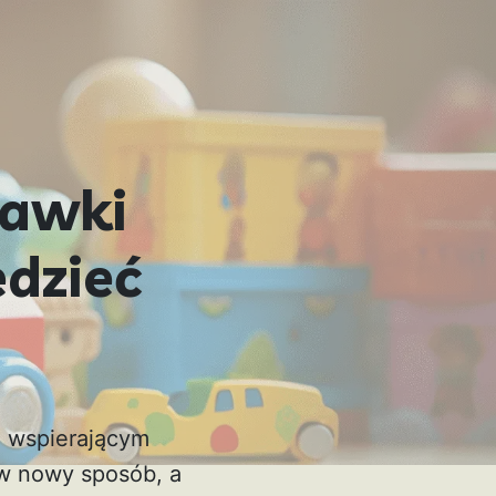
bawki
edzieć
m wspierającym
 w nowy sposób, a