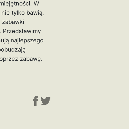
miejętności. W
nie tylko bawią,
ć zabawki
. Przedstawimy
nują najlepszego
pobudzają
poprzez zabawę.