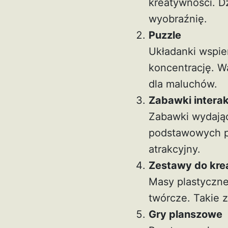
kreatywności. Dz
wyobraźnię.
Puzzle
Układanki wspier
koncentrację. W
dla maluchów.
Zabawki intera
Zabawki wydając
podstawowych poj
atrakcyjny.
Zestawy do kre
Masy plastyczne
twórcze. Takie 
Gry planszowe