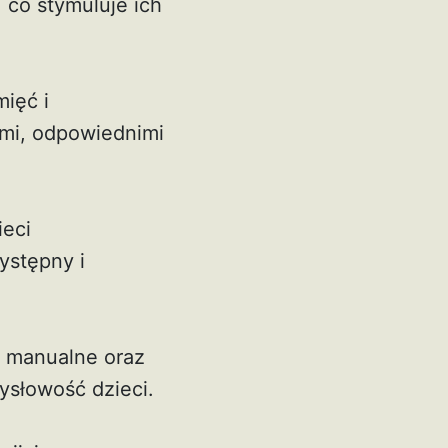
 co stymuluje ich
mięć i
ami, odpowiednimi
ieci
ystępny i
i manualne oraz
ysłowość dzieci.