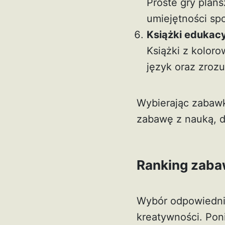
Proste gry plan
umiejętności spo
Książki edukac
Książki z koloro
język oraz zrozu
Wybierając zabawki
zabawę z nauką, 
Ranking zaba
Wybór odpowiednic
kreatywności. Pon