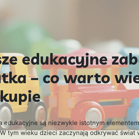
sze edukacyjne za
atka – co warto wi
akupie
ka edukacyjne są niezwykle istotnym elemente
W tym wieku dzieci zaczynają odkrywać świat