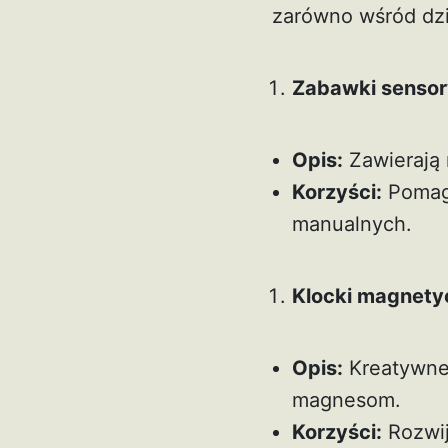
zarówno wśród dzie
Zabawki senso
Opis:
Zawierają 
Korzyści:
Pomaga
manualnych.
Klocki magnety
Opis:
Kreatywne 
magnesom.
Korzyści:
Rozwij