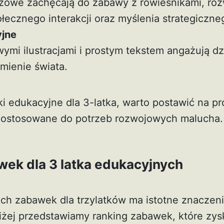
szowe zachęcają do zabawy z rówieśnikami, roz
łecznego interakcji oraz myślenia strategiczne
yjne
wymi ilustracjami i prostym tekstem angażują dzie
mienie świata.
 edukacyjne dla 3-latka, warto postawić na pro
dostosowane do potrzeb rozwojowych malucha.
wek dla 3 latka edukacyjnych
h zabawek dla trzylatków ma istotne znaczenie
iżej przedstawiamy ranking zabawek, które zys