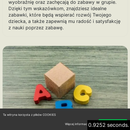
wyobraźnię oraz zachęcają do zabawy w grupie.
Dzięki tym wskazówkom, znajdziesz idealne
zabawki, które będą wspierać rozwój Twojego
dziecka, a także zapewnią mu radość i satysfakcję
z nauki poprzez zabawę.
Ta witryna korzysta z plików COOKIES
0.9252 seconds.
Więcej informacji
Akceptuję