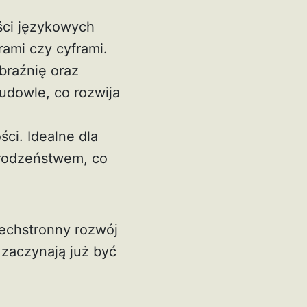
ści językowych
rami czy cyframi.
braźnię oraz
udowle, co rozwija
ści. Idealne dla
 rodzeństwem, co
echstronny rozwój
 zaczynają już być