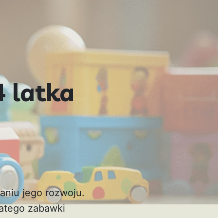
 latka
aniu jego rozwoju.
latego zabawki