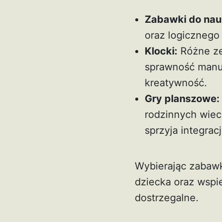
Zabawki do nauki
oraz logicznego 
Klocki:
Różne ze
sprawność manua
kreatywność.
Gry planszowe:
rodzinnych wiec
sprzyja integrac
Wybierając zabawk
dziecka oraz wspi
dostrzegalne.