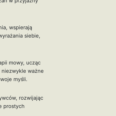
zań w przyjazny
ia, wspierają
yrażania siebie,
apii mowy, ucząc
o niezwykle ważne
woje myśli.
ywców, rozwijając
e prostych