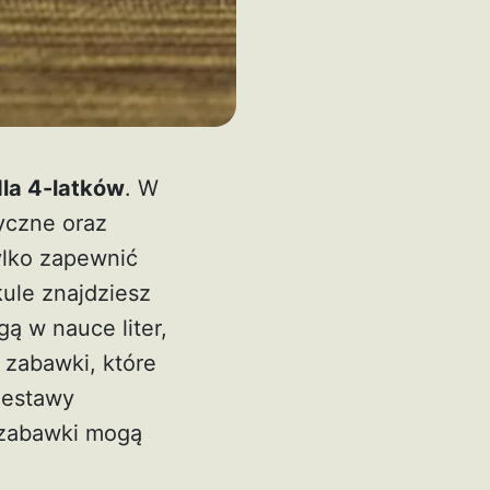
la 4-latków
. W
zyczne oraz
ylko zapewnić
ule znajdziesz
gą w nauce liter,
ą zabawki, które
 zestawy
e zabawki mogą