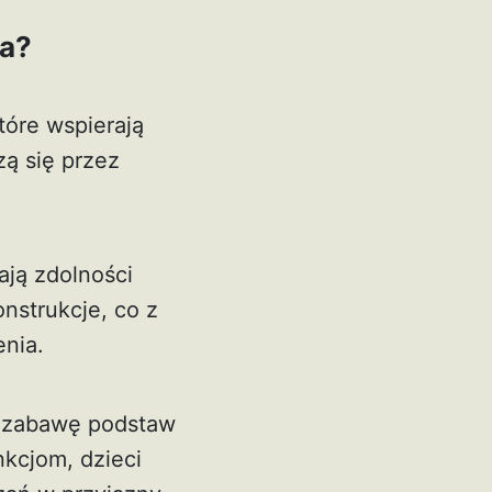
ka?
tóre wspierają
zą się przez
ają zdolności
nstrukcje, co z
enia.
z zabawę podstaw
kcjom, dzieci