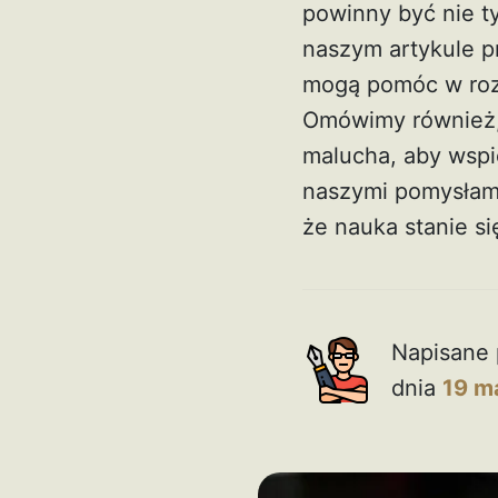
powinny być nie t
naszym artykule p
mogą pomóc w rozw
Omówimy również, 
malucha, aby wspi
naszymi pomysłami 
że nauka stanie s
Napisane 
dnia
19 m