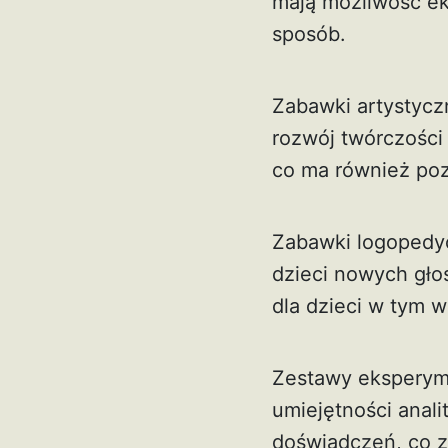
mają możliwość e
sposób.
Zabawki artystycz
rozwój twórczości 
co ma również poz
Zabawki logopedyc
dzieci nowych gło
dla dzieci w tym 
Zestawy eksperym
umiejętności anal
doświadczeń, co z