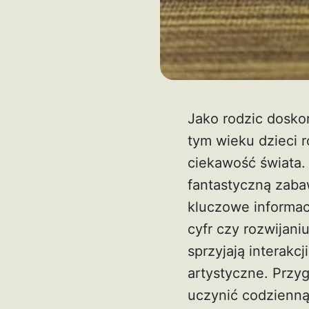
Jako rodzic dosko
tym wieku dzieci r
ciekawość świata.
fantastyczną zaba
kluczowe informa
cyfr czy rozwijani
sprzyjają interakcj
artystyczne. Przy
uczynić codzienną