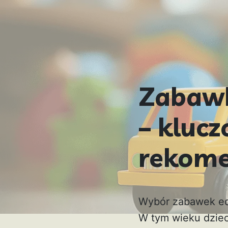
Zabawk
– klucz
rekome
Wybór zabawek edu
W tym wieku dziec