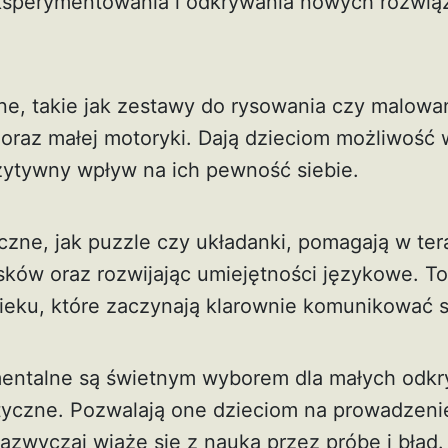
ksperymentowania i odkrywania nowych rozwią
ne, takie jak zestawy do rysowania czy malowan
oraz małej motoryki. Dają dzieciom możliwość w
ytywny wpływ na ich pewność siebie.
zne, jak puzzle czy układanki, pomagają w ter
sków oraz rozwijając umiejętności językowe. T
wieku, które zaczynają klarownie komunikować s
entalne są świetnym wyborem dla małych odkr
ityczne. Pozwalają one dzieciom na prowadzeni
azwyczaj wiąże się z nauką przez próbę i błąd.