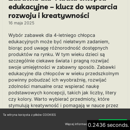
edukacyjne – klucz do wsparcia
rozwoju i kreatywności
16 maja 2025
Wybór zabawek dla 4-letniego chłopca
edukacyjnych może być niełatwym zadaniem,
biorąc pod uwagę różnorodność dostępnych
produktów na rynku. W tym wieku dzieci są
szczególnie ciekawe świata i pragną rozwijać
swoje umiejętności w zabawny sposób. Zabawki
edukacyjne dla chłopców w wieku przedszkolnym
powinny pobudzać ich wyobraźnię, rozwijać
zdolności manualne oraz wspierać naukę
podstawowych koncepcji, takich jak liczby, litery
czy kolory. Warto wybierać przedmioty, które
stymulują kreatywność i pomagają w nauce przez
zabawę. W tym artykule przybliżamy najlepsze
Ta witryna korzysta z plików COOKIES
opcje zabawek edukacyjnych, które spełnią
oczekiwania zarówno rodziców, jak i ich małych
0.2436 seconds.
Więcej informacji
Akceptuję