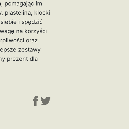
a, pomagając im
 plastelina, klocki
iebie i spędzić
uwagę na korzyści
rpliwości oraz
lepsze zestawy
ny prezent dla