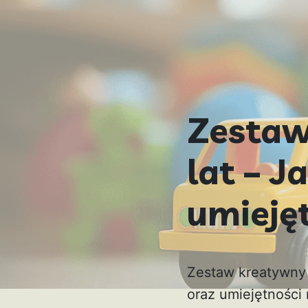
Zestaw
lat – J
umieję
Zestaw kreatywny 
oraz umiejętności