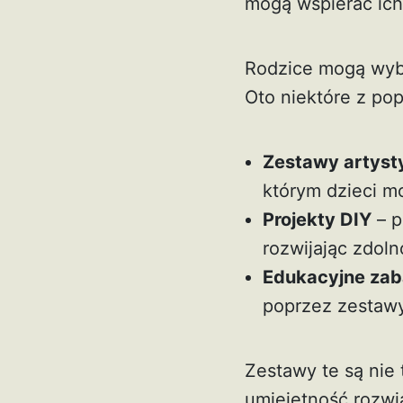
mogą wspierać ich 
Rodzice mogą wybi
Oto niektóre z po
Zestawy artyst
którym dzieci mo
Projekty DIY
– p
rozwijając zdol
Edukacyjne za
poprzez zestaw
Zestawy te są nie 
umiejętność rozwi