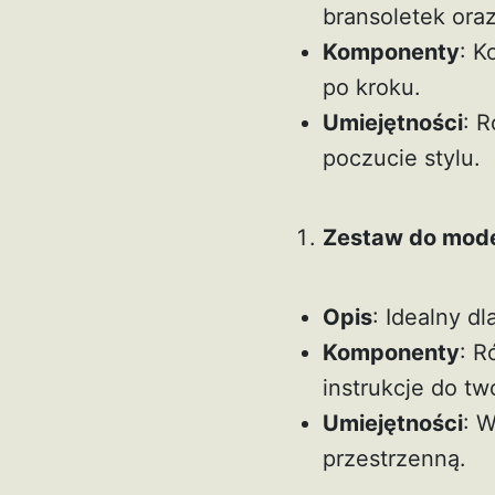
bransoletek ora
Komponenty
: K
po kroku.
Umiejętności
: 
poczucie stylu.
Zestaw do mode
Opis
: Idealny d
Komponenty
: R
instrukcje do tw
Umiejętności
: 
przestrzenną.