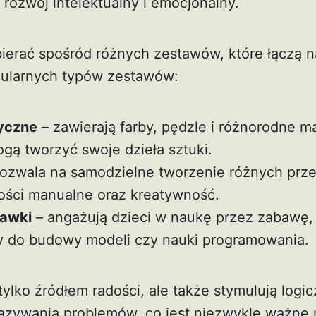
rozwój intelektualny i emocjonalny.
erać spośród różnych zestawów, które łączą 
pularnych typów zestawów:
yczne
– zawierają farby, pędzle i różnorodne mat
gą tworzyć swoje dzieła sztuki.
ozwala na samodzielne tworzenie różnych prz
ności manualne oraz kreatywność.
bawki
– angażują dzieci w naukę przez zabawę,
y do budowy modeli czy nauki programowania.
tylko źródłem radości, ale także stymulują logi
ązywania problemów, co jest niezwykle ważne 