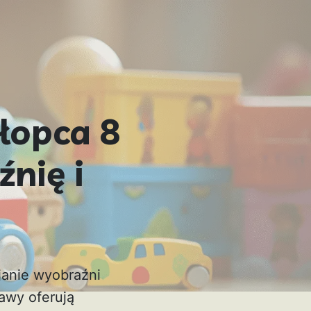
łopca 8
źnię i
janie wyobraźni
awy oferują