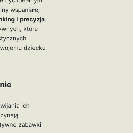
 być idealnym
iny wspaniałej
inking
i
precyzja
.
ywnych, które
stycznych
 Twojemu dziecku
nie
wijania ich
czynają
atywne zabawki