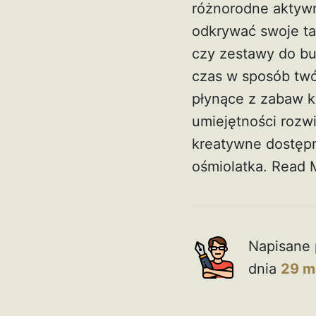
różnorodne aktywn
odkrywać swoje tal
czy zestawy do bu
czas w sposób twó
płynące z zabaw kr
umiejętności rozw
kreatywne dostępn
ośmiolatka.
Read 
Napisane 
dnia
29 m