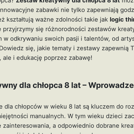
łopca?
Zestaw kreatywny dla chłopca 8 lat
może
innowacyjne zabawki nie tylko zapewniają godz
ż kształtują ważne zdolności takie jak
logic th
 przyjrzymy się różnorodności zestawów kreat
 w odkrywaniu swoich pasji i talentów, od arty
 Dowiedz się, jakie tematy i zestawy zapewnią
, ale i edukację poprzez zabawę!
wny dla chłopca 8 lat – Wprowadze
 dla chłopców w wieku 8 lat są kluczem do roz
iejętności manualnych. W tym wieku dzieci za
 zainteresowania, a odpowiednio dobrane kre