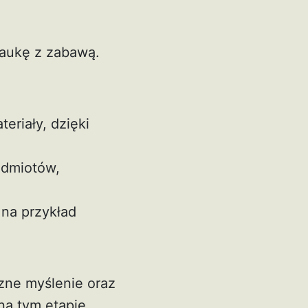
naukę z zabawą.
eriały, dzięki
edmiotów,
 na przykład
czne myślenie oraz
na tym etapie