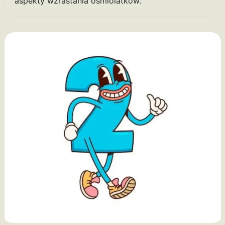
aspekty wzrastania ośmiolatków.