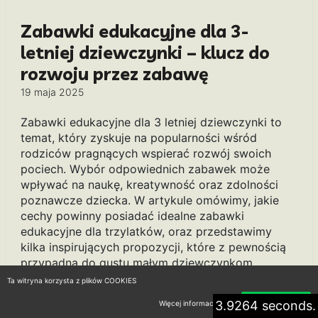
Zabawki edukacyjne dla 3-
letniej dziewczynki – klucz do
rozwoju przez zabawę
19 maja 2025
Zabawki edukacyjne dla 3 letniej dziewczynki to
temat, który zyskuje na popularności wśród
rodziców pragnących wspierać rozwój swoich
pociech. Wybór odpowiednich zabawek może
wpływać na naukę, kreatywność oraz zdolności
poznawcze dziecka. W artykule omówimy, jakie
cechy powinny posiadać idealne zabawki
edukacyjne dla trzylatków, oraz przedstawimy
kilka inspirujących propozycji, które z pewnością
przypadną do gustu małym dziewczynkom.
Zwrócimy również uwagę na znaczenie zabawy w
Ta witryna korzysta z plików COOKIES
procesie edukacyjnym i jak poprzez różnorodne
3.9264 seconds.
Więcej informacji
Akceptuję
aktywności można rozwijać umiejętności