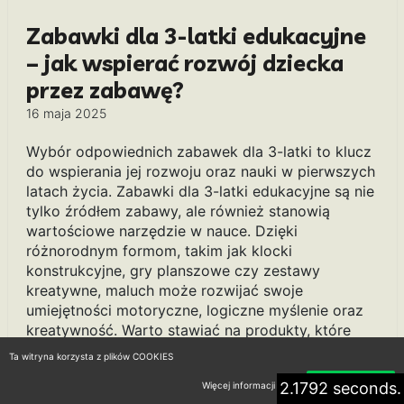
Zabawki dla 3-latki edukacyjne
– jak wspierać rozwój dziecka
przez zabawę?
16 maja 2025
Wybór odpowiednich zabawek dla 3-latki to klucz
do wspierania jej rozwoju oraz nauki w pierwszych
latach życia. Zabawki dla 3-latki edukacyjne są nie
tylko źródłem zabawy, ale również stanowią
wartościowe narzędzie w nauce. Dzięki
różnorodnym formom, takim jak klocki
konstrukcyjne, gry planszowe czy zestawy
kreatywne, maluch może rozwijać swoje
umiejętności motoryczne, logiczne myślenie oraz
kreatywność. Warto stawiać na produkty, które
angażują dziecko w interakcję i pozwalają na
Ta witryna korzysta z plików COOKIES
odkrywanie nowego świata. Edukacyjne zabawki
2.1792 seconds.
Więcej informacji
Akceptuję
pomagają również w nauce podstawowych