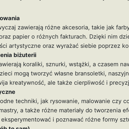
lowania
czaj zawierają różne akcesoria, takie jak farb
raz papier o różnych fakturach. Dzięki nim dzi
ci artystyczne oraz wyrażać siebie poprzez kol
nia biżuterii
wierają koraliki, sznurki, wstążki, a czasem n
Dzieci mogą tworzyć własne bransoletki, naszyjni
wija kreatywność, ale także cierpliwość i precyz
yczne
odne techniki, jak rysowanie, malowanie czy co
lamastry, a także różne materiały do tworzenia e
 eksperymentować i poznawać różne formy sztu
ób to sam)