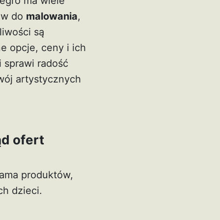
legro ma wiele
wów do
malowania
,
liwości są
 opcje, ceny i ich
i sprawi radość
wój artystycznych
ąd ofert
gama produktów,
h dzieci.