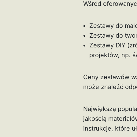
Wśród oferowanyc
Zestawy do malow
Zestawy do tworz
Zestawy DIY (zr
projektów, np. 
Ceny zestawów wah
może znaleźć odpo
Największą popular
jakością materiał
instrukcje, które 