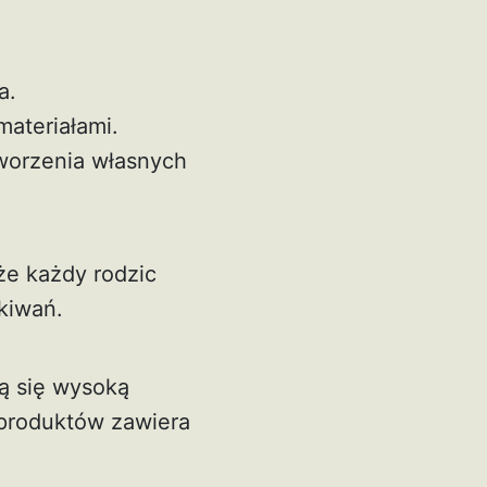
a.
materiałami.
tworzenia własnych
że każdy rodzic
kiwań.
ją się wysoką
 produktów zawiera