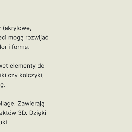
y (akrylowe,
eci mogą rozwijać
or i formę.
awet elementy do
ki czy kolczyki,
ję.
llage. Zawierają
fektów 3D. Dzięki
ki.