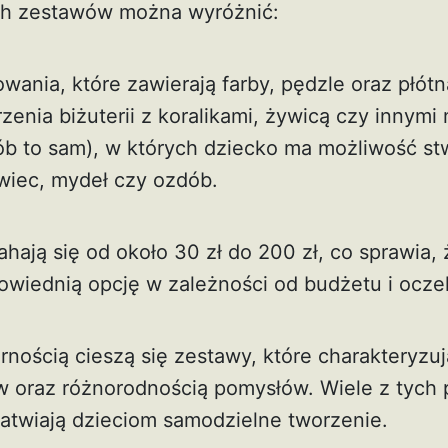
h zestawów można wyróżnić:
ania, które zawierają farby, pędzle oraz płótn
enia biżuterii z koralikami, żywicą czy innymi 
ób to sam), w których dziecko ma możliwość s
świec, mydeł czy ozdób.
ają się od około 30 zł do 200 zł, co sprawia, 
wiednią opcję w zależności od budżetu i ocze
nością cieszą się zestawy, które charakteryzu
ów oraz różnorodnością pomysłów. Wiele z tych
ułatwiają dzieciom samodzielne tworzenie.