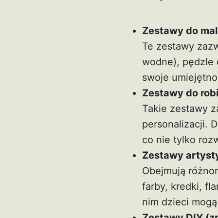
Zestawy do ma
Te zestawy zazwy
wodne), pędzle o
swoje umiejętnoś
Zestawy do robie
Takie zestawy za
personalizacji. 
co nie tylko roz
Zestawy artyst
Obejmują różnor
farby, kredki, f
nim dzieci mogą
Zestawy DIY (zr