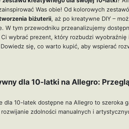
o
zestawu kreatywnego dla swojej 10-latki
? Al
 zainspirować Was obie! Od kolorowych zesta
tworzenia biżuterii
, aż po kreatywne DIY – moż
 W tym przewodniku przeanalizujemy dostępne
 Ci wybrać prezent, który rozbudzi wyobraźnię 
Dowiedz się, co warto kupić, aby wspierać roz
wny dla 10-latki na Allegro: Przegl
 dla 10-latek dostępne na Allegro to szeroka 
 rozwijanie zdolności manualnych i artystycznyc