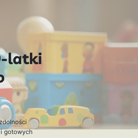
-latki
o
zdolności
 i gotowych