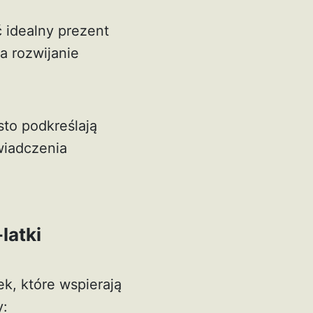
 idealny prezent
na rozwijanie
to podkreślają
wiadczenia
latki
k, które wspierają
y: