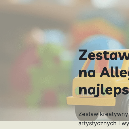
Zestaw
na All
najlep
Zestaw kreatywny d
artystycznych i w