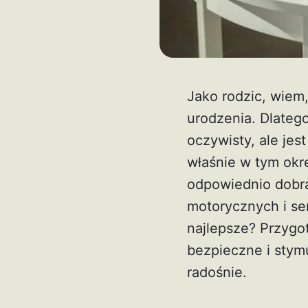
Jako rodzic, wiem
urodzenia. Dlateg
oczywisty, ale jes
właśnie w tym okr
odpowiednio dobra
motorycznych i se
najlepsze? Przyg
bezpieczne i stym
radośnie.