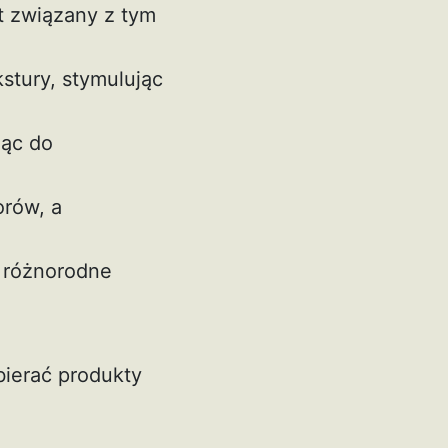
t związany z tym
kstury, stymulując
jąc do
orów, a
 różnorodne
bierać produkty