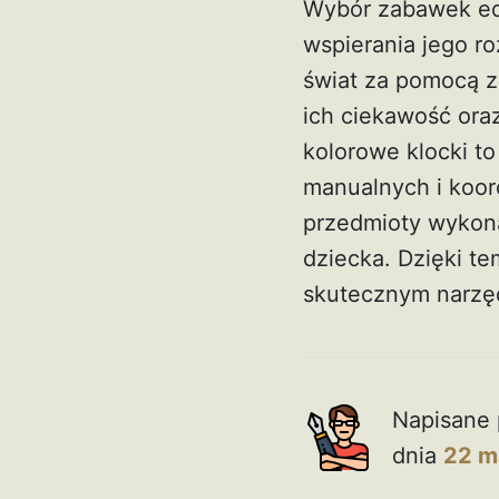
Wybór zabawek ed
wspierania jego r
świat za pomocą z
ich ciekawość ora
kolorowe klocki to
manualnych i koor
przedmioty wykona
dziecka. Dzięki te
skutecznym narzę
Napisane 
dnia
22 m