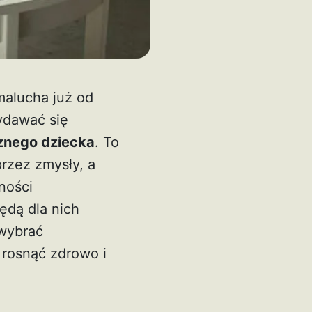
malucha już od
ydawać się
znego dziecka
. To
rzez zmysły, a
ności
ędą dla nich
wybrać
 rosnąć zdrowo i