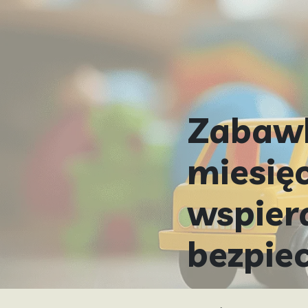
Zabawk
miesięc
wspiera
bezpie