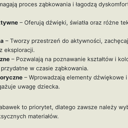
agają proces ząbkowania i łagodzą dyskomfor
ktywne
– Oferują dźwięki, światła oraz różne te
na
– Tworzy przestrzeń do aktywności, zachęca
 eksploracji.
czne
– Pozwalają na poznawanie kształtów i kol
 przydatne w czasie ząbkowania.
soryczne
– Wprowadzają elementy dźwiękowe i
ngażuje uwagę dziecka.
bawek to priorytet, dlatego zawsze należy wy
sycznych materiałów.