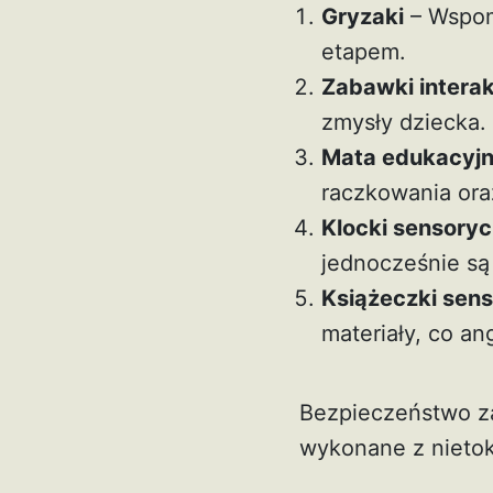
Gryzaki
– Wspom
etapem.
Zabawki intera
zmysły dziecka.
Mata edukacyj
raczkowania oraz
Klocki sensory
jednocześnie są
Książeczki sen
materiały, co a
Bezpieczeństwo za
wykonane z nietok