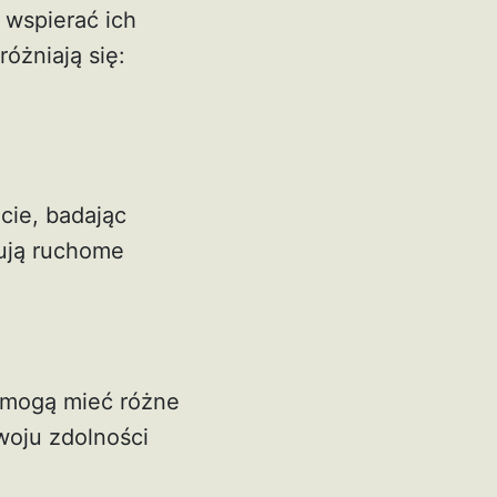
 wspierać ich
óżniają się:
cie, badając
rują ruchome
i mogą mieć różne
woju zdolności