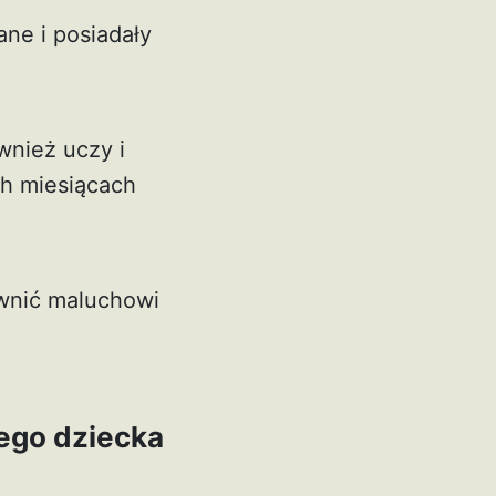
ne i posiadały
wnież uczy i
ch miesiącach
wnić maluchowi
ego dziecka