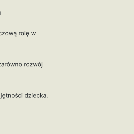
a
czową rolę w
zarówno rozwój
jętności dziecka.