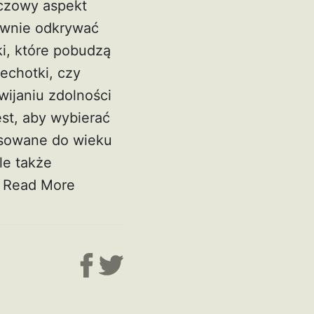
czowy aspekt
ywnie odkrywać
i, które pobudzą
echotki, czy
wijaniu zdolności
st, aby wybierać
osowane do wieku
le także
.
Read More