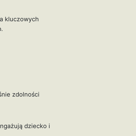
ka kluczowych
b.
śnie zdolności
ngażują dziecko i