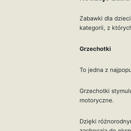
Zabawki dla dziec
kategorii, z który
Grzechotki
To jedna z najpop
Grzechotki stymulu
motoryczne.
Dzięki różnorodny
zachęcają do ekspl