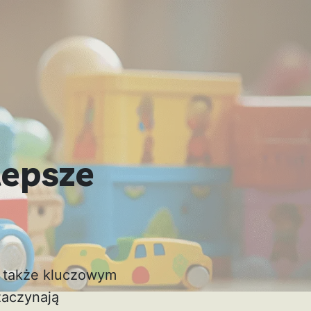
lepsze
le także kluczowym
zaczynają