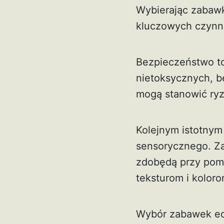
Wybierając zabawki
kluczowych czynni
Bezpieczeństwo t
nietoksycznych, b
mogą stanowić ryz
Kolejnym istotnym
sensorycznego. Za
zdobędą przy pom
teksturom i kolor
Wybór zabawek ed