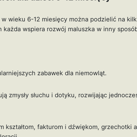
i w wieku 6-12 miesięcy można podzielić na kil
ch każda wspiera rozwój maluszka w inny sposó
ularniejszych zabawek dla niemowląt.
ją zmysły słuchu i dotyku, rozwijając jednocze
m kształtom, fakturom i dźwiękom, grzechotki a
oracji.