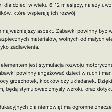
 dla dzieci w wieku 6-12 miesięcy, należy uwzg
ków, które wspierają ich rozwój.
o najważniejszy aspekt. Zabawki powinny być 
ezpiecznych materiałów, wolnych od małych el
yko zadławienia.
 elementem jest stymulacja rozwoju motoryczn
bawki powinny angażować dzieci w ruch i mani
ocy grzechotek, klocków czy układanek. Dzięk
om, będą stymulować zmysły wzroku oraz dotyk
ukacyjnych dla niemowląt ma ogromne znacze