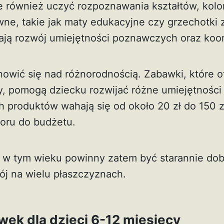
ale również uczyć rozpoznawania kształtów, kol
wne, takie jak maty edukacyjne czy grzechotki 
ają rozwój umiejętności poznawczych oraz koor
owić się nad różnorodnością. Zabawki, które of
, pomogą dziecku rozwijać różne umiejętności
h produktów wahają się od około 20 zł do 150 z
oru do budżetu.
i w tym wieku powinny zatem być starannie dob
ój na wielu płaszczyznach.
ek dla dzieci 6-12 miesięcy