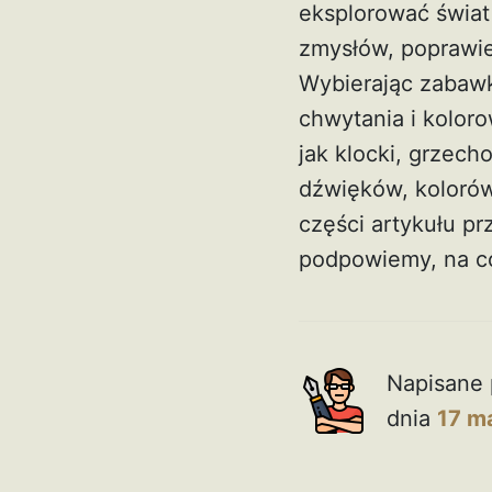
eksplorować świat
zmysłów, poprawie
Wybierając zabawk
chwytania i kolor
jak klocki, grzec
dźwięków, kolorów 
części artykułu p
podpowiemy, na c
Napisane 
dnia
17 m