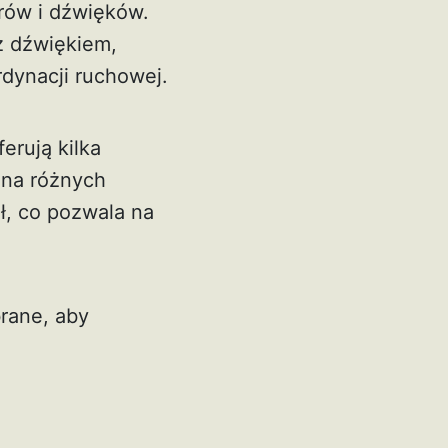
orów i dźwięków.
z dźwiękiem,
dynacji ruchowej.
erują kilka
 na różnych
ł, co pozwala na
rane, aby