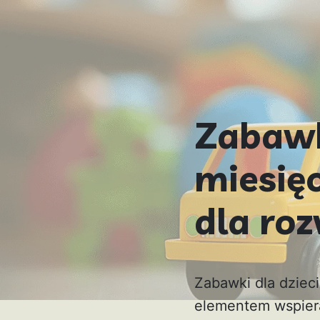
Zabawki
miesię
dla ro
Zabawki dla dzieci
elementem wspiera