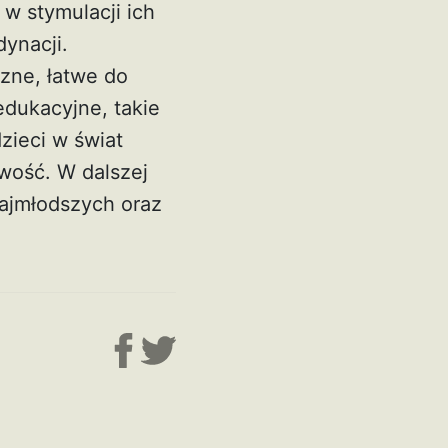
w stymulacji ich
ynacji.
zne, łatwe do
edukacyjne, takie
zieci w świat
awość. W dalszej
najmłodszych oraz