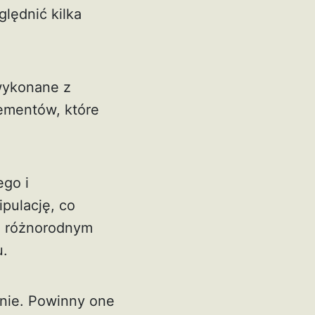
lędnić kilka
wykonane z
ementów, które
ego i
pulację, co
i różnorodnym
u.
nie. Powinny one